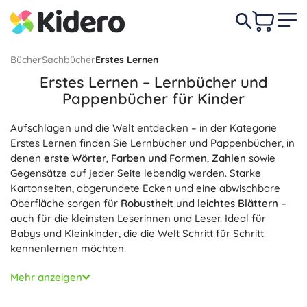
Bücher
Sachbücher
Erstes Lernen
Erstes Lernen – Lernbücher und
Pappenbücher für Kinder
Aufschlagen und die Welt entdecken – in der Kategorie
Erstes Lernen finden Sie Lernbücher und Pappenbücher, in
denen
erste Wörter
,
Farben und Formen
,
Zahlen
sowie
Gegensätze auf jeder Seite lebendig werden. Starke
Kartonseiten, abgerundete Ecken und eine abwischbare
Oberfläche sorgen für
Robustheit
und
leichtes Blättern
–
auch für die kleinsten Leserinnen und Leser. Ideal für
Babys und Kleinkinder, die die Welt Schritt für Schritt
kennenlernen möchten.
Für die Entwicklung des Wortschatzes und der Feinmotorik
Mehr anzeigen
greifen Sie zu Titeln mit
aufklappbaren Klappen
,
Fühlelementen
oder kontrastreichen Illustrationen.