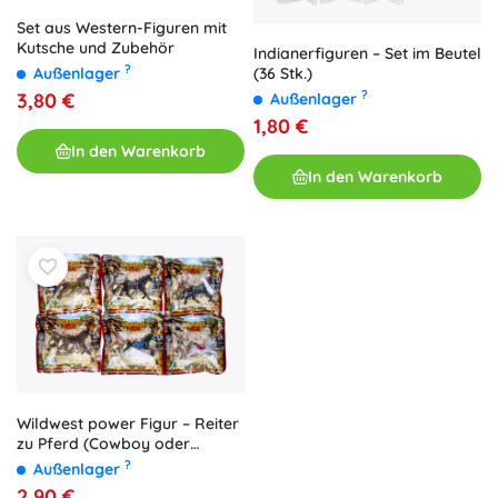
Set aus Western-Figuren mit
Kutsche und Zubehör
Indianerfiguren – Set im Beutel
?
Außenlager
(36 Stk.)
?
3,80 €
Außenlager
1,80 €
In den Warenkorb
In den Warenkorb
Wildwest power Figur – Reiter
zu Pferd (Cowboy oder
Indianer) – 1 Stück
?
Außenlager
2,90 €