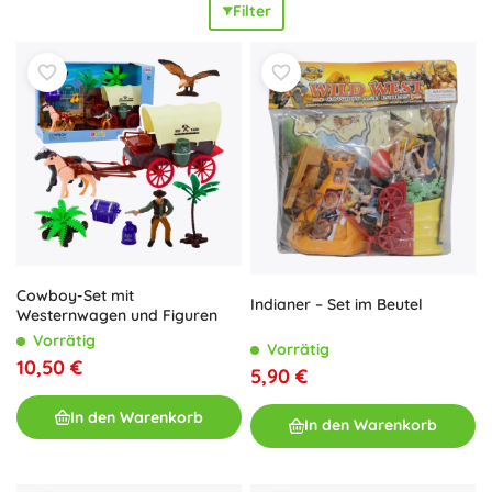
Filter
zum Spielen, Sammeln und für Dioramen. Indianer-Figuren
lassen sich leicht mit Western-Zubehör wie Tipis,
Lagerfeuern oder Pferden kombinieren. Indianer-Figuren
fördern
kreatives Spiel
, entwickeln die
Vorstellungskraft
und bieten einen
pädagogischen Mehrwert
– Kinder
lernen, Geschichten zu komponieren und historische
Zusammenhänge zu verstehen. Ob Sie sammelwürdige
Indianer-Figuren, Kinderspielzeug mit Indianer-Motiv für
den Alltag oder Elemente für Modellbau-Dioramen suchen:
Diese Kategorie bietet
tolle Möglichkeiten
für alle.
Cowboy-Set mit
Indianer – Set im Beutel
Westernwagen und Figuren
Vorrätig
Vorrätig
10,50 €
5,90 €
In den Warenkorb
In den Warenkorb