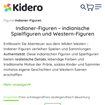
Figuren
Indianer-Figuren
Indianer-Figuren – indianische
Spielfiguren und Western-Figuren
Entfesseln Sie Abenteuer aus dem Wilden Westen –
Indianer-Figuren verleihen Spielen und Sammlungen
Authentizität
. Diese indianischen Figuren und Spielfiguren
bieten
realistische Details
, lebendige Farben und
traditionelle Motive der Prärie, sodass Kinder und Sammler
mühelos eigene Geschichten und Western-Szenen
erschaffen.
Jede indianische Spielfigur wird mit Blick auf
hochwertige
Mehr anzeigen
Verarbeitung
und
robuste Materialien
gefertigt. Fein
gravierte Details, sorgfältige Bemalung und stabile
Empfohlen
Preis aufsteigend
Preis absteigend
Nach Bewertung
Standpositionen sorgen dafür, dass die Figuren
realistisch
wirken; als Miniaturen der Indianer eignen sie sich ideal