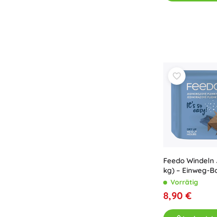
Spielzeug für die Kleinsten
Rasseln, Beißringe und Schnuller
Interaktive Spielzeuge
Steckspiele, Klopfspiele, Bausteine
Kuscheltiere und Schmusetücher
Schiebe- und Ziehspielzeug
+
Mehr anzeigen
Badewannenspielzeug
Feedo Windeln J
kg) – Einweg-B
Stk.
Vorrätig
8,90 €