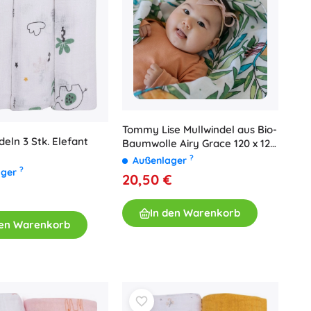
Tommy Lise Mullwindel aus Bio-
deln 3 Stk. Elefant
Baumwolle Airy Grace 120 x 120
cm
?
Außenlager
?
ager
20,50 €
In den Warenkorb
den Warenkorb