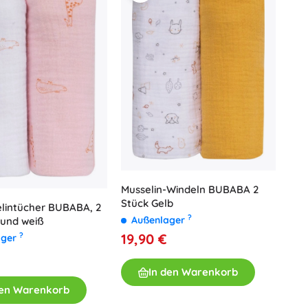
Musselin-Windeln BUBABA 2
Stück Gelb
elintücher BUBABA, 2
?
Außenlager
a und weiß
19,90 €
?
ager
€
In den Warenkorb
den Warenkorb