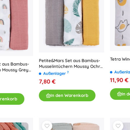
Tetra Win
Petite&Mars Set aus Bambus-
t aus Bambus-
Musselintüchern Moussy Ochre
n Moussy Grey
Außenl
Leaves, 3 Stk., 68 × 68 cm
?
Außenlager
 × 68 cm
11,90 €
7,80 €
In 
In den Warenkorb
arenkorb