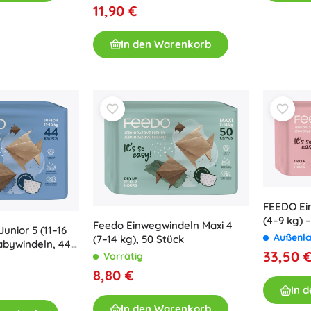
Ausstattung für Kinder
11,90 €
Sicherheit
In den Warenkorb
Füttern und Stillen
Baden
Kinderwagen
Schlaf
+
Mehr anzeigen
Elektronisches Spielzeug
Ferngesteuertes Spielzeug
FEEDO Ei
Spielkonsolen
(4–9 kg) –
Feedo Einwegwindeln Maxi 4
Drohnen
unior 5 (11–16
Außenl
(7–14 kg), 50 Stück
abywindeln, 44
Mikroskope und Teleskope
33,50 
Vorrätig
Siehe
8,80 €
+
Mehr anzeigen
In 
In den Warenkorb