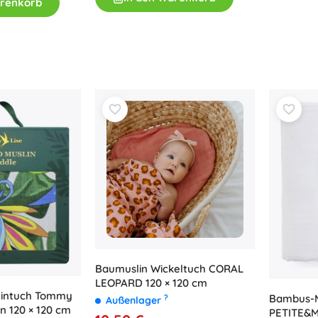
arenkorb
Bücher
Arbeits- und Spaßhefte
Für die Kleinsten
Buchzubehör
Postkarten
Für kleine Erzählerinnen und Erzähler
+
Mehr anzeigen
Ladenausstattung
Baumuslin Wickeltuch CORAL
LEOPARD 120 × 120 cm
intuch Tommy
Bambus-M
?
Außenlager
n 120 × 120 cm
PETITE&M