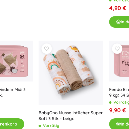
Bluey
4,90 €
Outdoor-Spiele
Kinderfahrzeuge
In 
Sandspielzeug
Jurassic World
Wasserspielzeug
Seifenblasen
+
Mehr anzeigen
DC
Puppen und Babys
Puppen
Wednesday
Zubehör für Baby-Puppen
ndeln Midi 3
Feedo Ein
Babypuppen
k.
9 kg) 54 S
Zubehör für Puppen
Vorräti
Die Eiskönigin
Stoffpuppen
9,90 €
BabyOno Musselintücher Super
+
Mehr anzeigen
Soft 3 Stk – beige
arenkorb
In 
Vorrätig