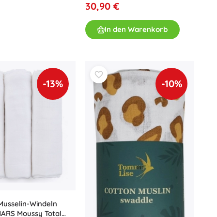
30,90 €
Für Mädchen
Schmuck
In den Warenkorb
Handtaschen
Schmuckkästchen
-13%
-10%
usselin-Windeln
ARS Moussy Total