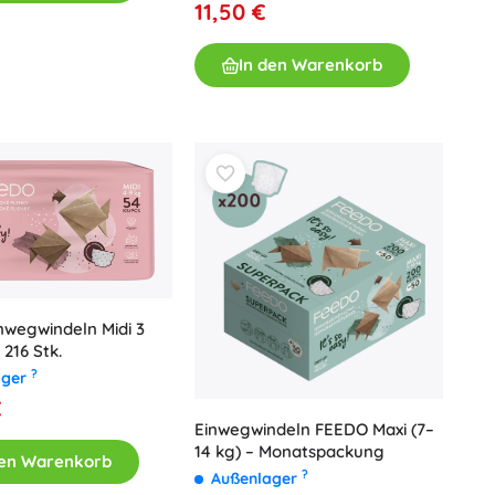
11,50 €
Waffen
Pistolen
In den Warenkorb
Schwerter und Dolche
Wasserpistolen
Bögen
Armbrüste
+
Mehr anzeigen
Kinderkleidung
Babybekleidung
nwegwindeln Midi 3
T-Shirts
 216 Stk.
Sweatshirts und Pullover
?
ager
Schuhe
€
Socken und Strumpfwaren
Einwegwindeln FEEDO Maxi (7–
+
Mehr anzeigen
14 kg) – Monatspackung
den Warenkorb
?
Außenlager