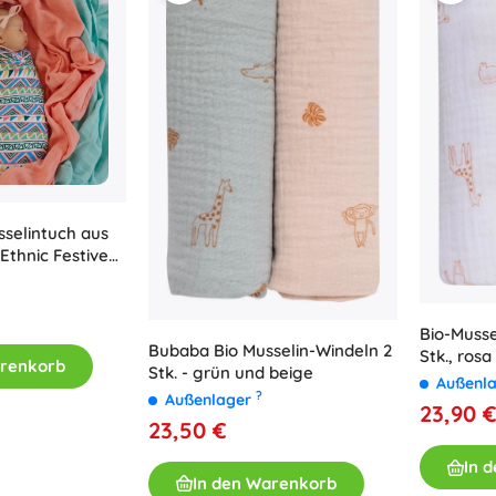
selintuch aus
Ethnic Festive
Bio-Muss
Bubaba Bio Musselin-Windeln 2
Stk., ros
arenkorb
Stk. - grün und beige
Außenl
?
Außenlager
23,90 
23,50 €
In 
In den Warenkorb