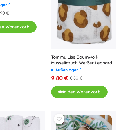
 68 cm (3 Stk.)
?
ager
,90 €
den Warenkorb
Tommy Lise Baumwoll-
Musselintuch Weißer Leopard
120 × 120 cm
?
Außenlager
9,80 €
10,80 €
In den Warenkorb