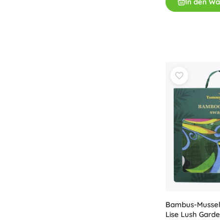
In den W
Zubehör
Batterien
Ersatzteile
Pumpen
Geschenkgutscheine
Bambus-Mussel
Lise Lush Garde