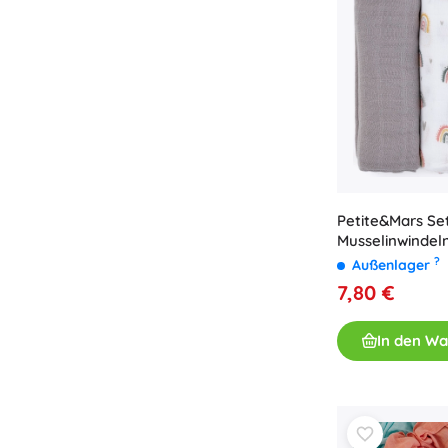
Petite&Mars Se
Musselinwindel
Planes 3 Stk. 68
?
Außenlager
7,80 €
In den W