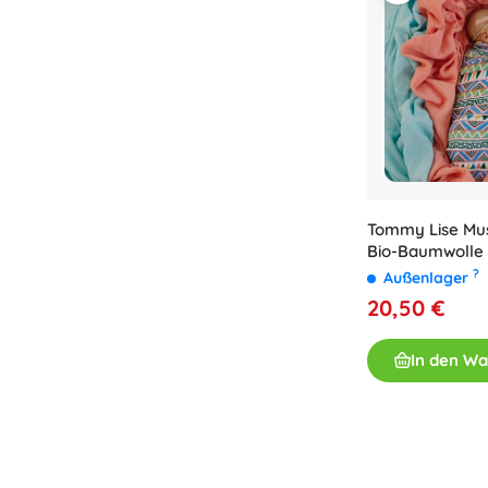
Tommy Lise Mus
Bio-Baumwolle 
120 × 120 cm
?
Außenlager
20,50 €
In den W