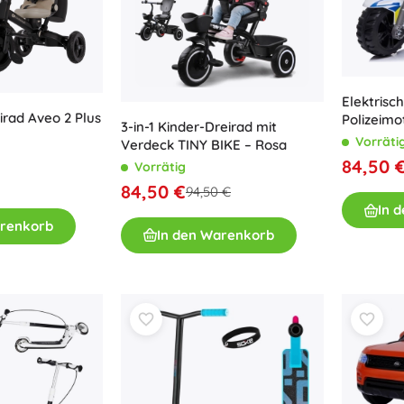
Elektrisc
irad Aveo 2 Plus
Polizeimo
3-in-1 Kinder-Dreirad mit
Vorräti
Verdeck TINY BIKE – Rosa
84,50 
Vorrätig
84,50 €
94,50 €
In 
arenkorb
In den Warenkorb