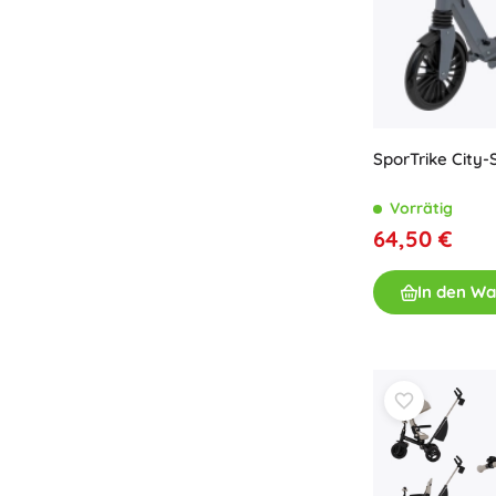
SporTrike City-
Vorrätig
64,50 €
In den W