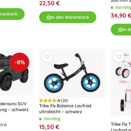
200 mm s
22,50 €
Bluey
Vorräti
Outdoor-Spiele
arenkorb
34,90 
In den Warenkorb
Kinderfahrzeuge
Sandspielzeug
In 
Jurassic World
Wasserspielzeug
Seifenblasen
+
Mehr anzeigen
DC
-8%
Puppen und Babys
Puppen
Wednesday
Zubehör für Baby-Puppen
Babypuppen
Zubehör für Puppen
(26)
inderauto SUV
Trike Fix Balance Laufrad
Die Eiskönigin
Stoffpuppen
ung – schwarz
ultraleicht – schwarz
+
Mehr anzeigen
Vorrätig
Trike Fix 
00 €
15,50 €
Laufrad m