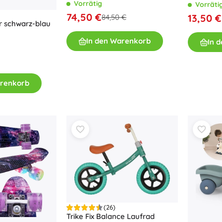
Vorrätig
Vorräti
Bücher
74,50 €
13,50 €
84,50 €
r schwarz-blau
Arbeits- und Spaßhefte
In den Warenkorb
Für die Kleinsten
In 
Buchzubehör
Postkarten
Für kleine Erzählerinnen und Erzähler
arenkorb
+
Mehr anzeigen
Ladenausstattung
(26)
Trike Fix Balance Laufrad