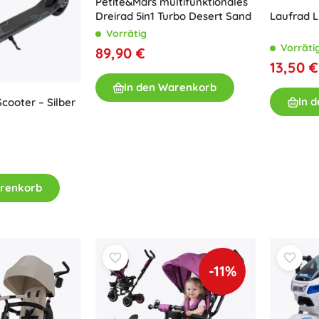
Petite&Mars multifunktionales
Laufrad 
Dreirad 5in1 Turbo Desert Sand
Vorrätig
Vorräti
89,90 €
13,50 €
In den Warenkorb
In 
Scooter – Silber
arenkorb
-11%