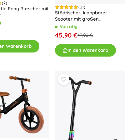
(2)
(21)
tle Pony Rutscher mit
Städtischer, klappbarer
r
Scooter mit großen
g
200‑mm‑Rädern und
Vorrätig
Fußbremse – Grau
45,90 €
47,90 €
den Warenkorb
In den Warenkorb