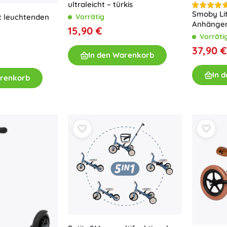
ultraleicht – türkis
Smoby Lit
Vorrätig
t leuchtenden
Anhänge
15,90 €
Vorräti
37,90 €
In den Warenkorb
In 
arenkorb