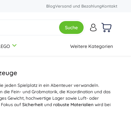
Blog
Versand und Bezahlung
Kontakt
Suche
LEGO
Weitere Kategorien
3-5 Jahre
3-5 Jahre
3-5 Jahre
Rucksäcke und Taschen
Botanical Collection
Themen
Schulrucksäcke
Dinosaurier
rzeuge
Kinderrucksäcke
Eisenbahn
ie jeden Spielplatz in ein Abenteuer verwandeln.
Rucksack-Sets
Einhörner
12+ Jahre
12+ Jahre
12+ Jahre
Creator 3-in-1
n die Fein- und Grobmotorik, die Koordination und das
Schulrucksäcke für Schüler und Studenten
Prinzessinnen
nges Gewicht, hochwertige Lager sowie Luft- oder
Taschen
Soldaten
r Fokus auf
Sicherheit
und
robuste Materialien
wird bei
+
+
Mehr anzeigen
Mehr anzeigen
Disney
Rollern
. Kinderfahrräder und Tretroller mit Aluminium-
tbrett und reflektierenden Elementen bieten eine
sichere
Federmäppchen und Etuis
Kreative und lehrreiche Spielzeuge