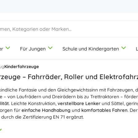
er
Für Jungen
Schule und Kindergarten
1-3 Jahre
1-3 Jahre
1-3 Jahre
Künstlerbedarf
Duplo
Berufespiele
ug
Kinderfahrzeuge
Knete
Schönheitssalon
zeuge – Fahrräder, Roller und Elektrofah
Buntstifte
Köche
 kindliche Fantasie und den Gleichgewichtssinn mit Fahrzeugen, d
Filzstifte
Laden spielen
9-12 Jahre
9-12 Jahre
9-12 Jahre
Icons
 – von Laufrädern und Dreirädern bis zu Trettraktoren – förder
Stempel
Werkstatt
lität
. Leichte Konstruktion,
verstellbare Lenker
und Sättel, geri
Schürzen und Tischdecken
Haushalt
orgen für
einfache Handhabung
und
komfortables Fahren
. De
+
+
Mehr anzeigen
Mehr anzeigen
 durch die Zertifizierung EN 71 ergänzt.
Friends
flüge und Gleichgewichtstraining greifen Sie zu
Fahrrädern
und
men,
geringem Gewicht
,
wirksamen Bremsen
, rutschfestem Trit
Trinkflaschen
Lizenzen