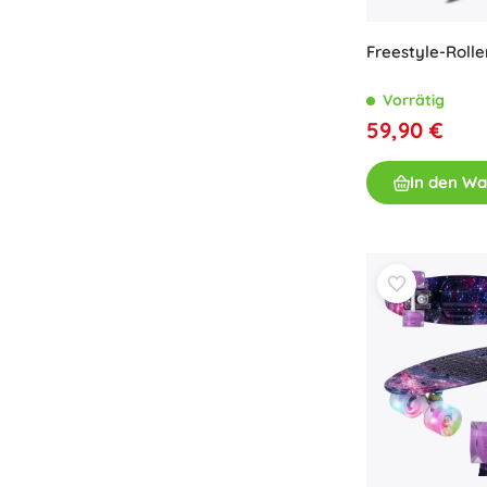
Zubehör
Freestyle-Rolle
Batterien
Ersatzteile
Vorrätig
Pumpen
59,90 €
In den W
Geschenkgutscheine