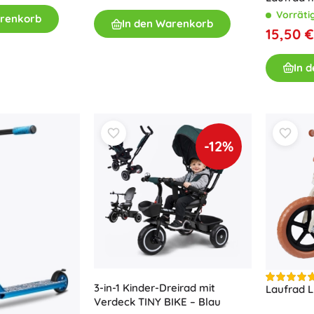
Ausstattung für Kinder
Vorräti
arenkorb
In den Warenkorb
15,50 €
Sicherheit
Füttern und Stillen
In 
Baden
Kinderwagen
Schlaf
+
Mehr anzeigen
-12%
Elektronisches Spielzeug
Ferngesteuertes Spielzeug
Spielkonsolen
Drohnen
Mikroskope und Teleskope
Siehe
+
Mehr anzeigen
3-in-1 Kinder-Dreirad mit
Laufrad 
Verdeck TINY BIKE – Blau