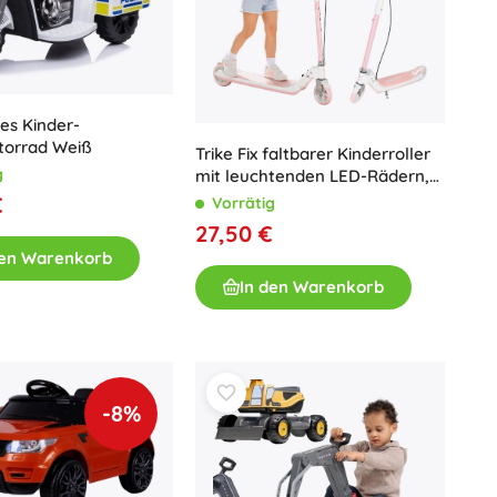
hes Kinder-
torrad Weiß
Trike Fix faltbarer Kinderroller
g
mit leuchtenden LED-Rädern,
rosa
€
Vorrätig
27,50 €
den Warenkorb
In den Warenkorb
-8%