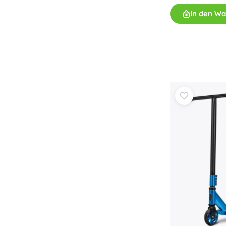
Spielzeug für die Kleinsten
In den W
Rasseln, Beißringe und Schnuller
Interaktive Spielzeuge
Steckspiele, Klopfspiele, Bausteine
Kuscheltiere und Schmusetücher
Schiebe- und Ziehspielzeug
+
Mehr anzeigen
Badewannenspielzeug