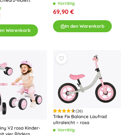
chwarz-violett
TOYS
Vorrätig
Art
g
Plüschtiere
69,90 €
€
Plüschfiguren aus Filmen und Märchen
Interaktive Plüschtiere
In den Warenkorb
den Warenkorb
One Piece
Anhänger
Plüschtiere und Schmusetücher für die Kleinsten
+
Mehr anzeigen
Gabbys magisches Haus
Kinderzimmer
Dekorationen
Avatar
Nachtlichter und Projektoren
Stauraum
Hüpfspielzeuge und Wippgeräte
Zelte und Spielhäuser
(26)
Trike Fix Balance Laufrad
+
Mehr anzeigen
ultraleicht – rosa
Tiny V2 rosa Kinder-
Vorrätig
it vier Rädern