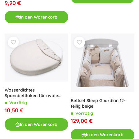
9,90 €
In den Warenkorb
Wasserdichtes
Spannbettlaken für ovale
Bettset Sleep Guardian 12-
Wiege 84 × 50, weiß,
Vorrätig
teilig beige
Petite&Mars
10,50 €
Vorrätig
129,00 €
In den Warenkorb
In den Warenkorb