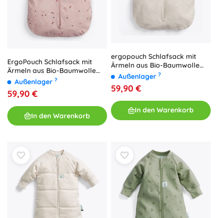
ergopouch Schlafsack mit
ErgoPouch Schlafsack mit
Ärmeln aus Bio-Baumwolle
Ärmeln aus Bio-Baumwolle
Jersey, Oatmeal Marle, 1 TOG
?
Außenlager
Jersey – Mädchen
?
Außenlager
(3–12 Monate)
59,90 €
Gänseblümchen 1 TOG (3–12
59,90 €
Monate)
In den Warenkorb
In den Warenkorb