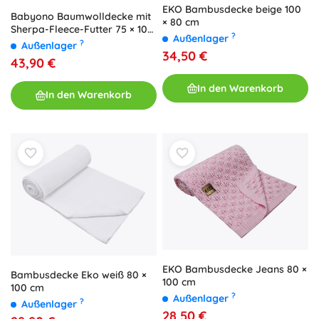
EKO Bambusdecke beige 100
Babyono Baumwolldecke mit
× 80 cm
Sherpa-Fleece-Futter 75 × 100
?
Außenlager
cm beige
?
Außenlager
34,50 €
43,90 €
In den Warenkorb
In den Warenkorb
EKO Bambusdecke Jeans 80 ×
Bambusdecke Eko weiß 80 ×
100 cm
100 cm
?
Außenlager
?
Außenlager
28,50 €