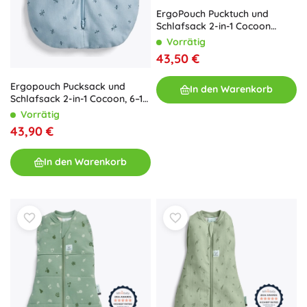
ErgoPouch Pucktuch und
Schlafsack 2-in-1 Cocoon
Willow 0,2 TOG (0–3 Monate,
Vorrätig
3–6 kg)
43,50 €
Ergopouch Pucksack und
In den Warenkorb
Schlafsack 2-in-1 Cocoon, 6–12
Monate, 8–10 kg, 0,2 TOG
Vorrätig
43,90 €
In den Warenkorb