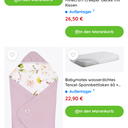
Minecraft Creeper Decke mit
Kissen
?
Außenlager
26,50 €
In den Warenkorb
Babymatex wasserdichtes
Tencel-Spannbettlaken 60 ×
120 cm
?
Außenlager
22,90 €
In den Warenkorb