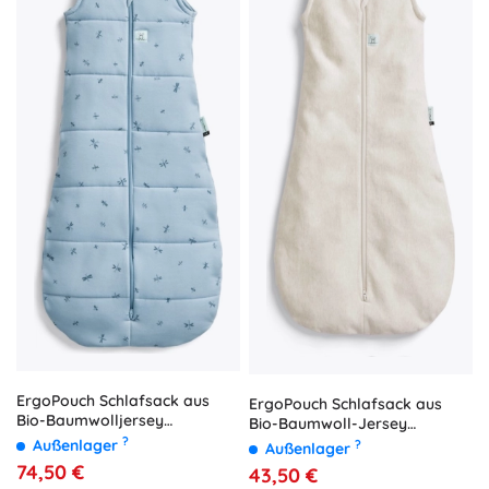
ErgoPouch Schlafsack aus
ErgoPouch Schlafsack aus
Bio-Baumwolljersey
Bio-Baumwoll-Jersey
Dragonflies 2,5 TOG (3–12
?
oatmeal marle 0,2 TOG (3–12
Außenlager
?
Außenlager
Monate)
Monate)
74,50 €
43,50 €