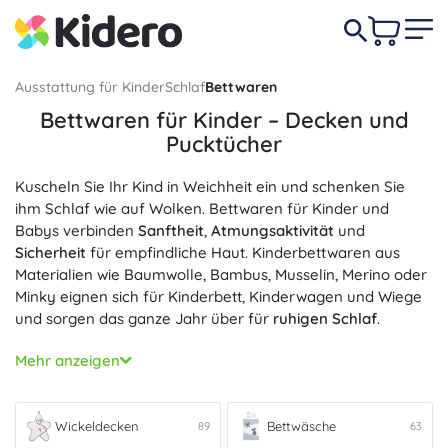
Ausstattung für Kinder
Schlaf
Bettwaren
Bettwaren für Kinder – Decken und
Pucktücher
Kuscheln Sie Ihr Kind in Weichheit ein und schenken Sie
ihm Schlaf wie auf Wolken. Bettwaren für Kinder und
Babys verbinden
Sanftheit
,
Atmungsaktivität
und
Sicherheit
für empfindliche Haut. Kinderbettwaren aus
Materialien wie Baumwolle, Bambus, Musselin, Merino oder
Minky eignen sich für Kinderbett, Kinderwagen und Wiege
und sorgen das ganze Jahr über für
ruhigen Schlaf
.
Für wohlige Wärme in der Nacht wählen Sie aus
Mehr anzeigen
Kinderdecken
– leichte Sommer- und warme
Wintervarianten; sie sind
weich
,
wärmend
und angenehm
im Griff. Für Neugeborene sind
Pucktücher
ideal, die ein
Wickeldecken
Bettwäsche
89
63
Gefühl von Geborgenheit
vermitteln und
ruhiges