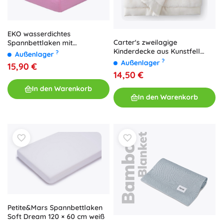
EKO wasserdichtes
Carter's zweilagige
Spannbettlaken mit
Kinderdecke aus Kunstfell
Gummizug aus Jersey, rosa
?
Außenlager
White 80 × 110 cm
120 × 60 cm
?
Außenlager
15,90 €
14,50 €
In den Warenkorb
In den Warenkorb
Petite&Mars Spannbettlaken
Soft Dream 120 × 60 cm weiß