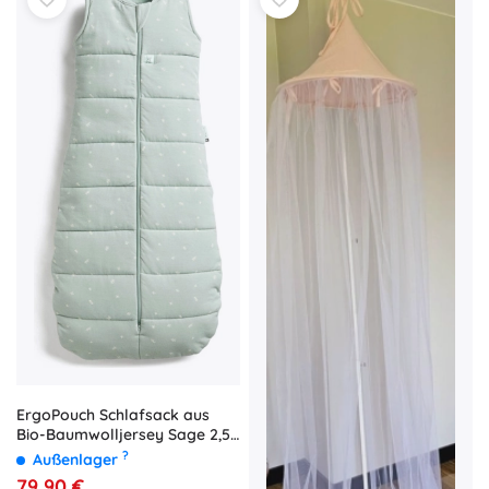
ErgoPouch Schlafsack aus
Bio-Baumwolljersey Sage 2,5
TOG (3–12 M)
?
Außenlager
79,90 €