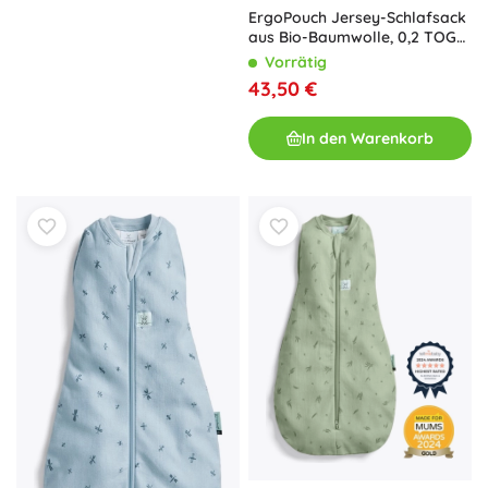
ErgoPouch Jersey-Schlafsack
aus Bio-Baumwolle, 0,2 TOG
(8–24 Monate)
Vorrätig
43,50 €
In den Warenkorb