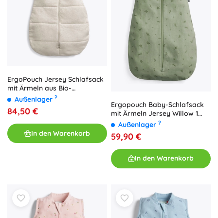
ErgoPouch Jersey Schlafsack
mit Ärmeln aus Bio-
Baumwolle, Oatmeal Marle, 3–
?
Außenlager
Ergopouch Baby-Schlafsack
12 Monate, 3,5 TOG
84,50 €
mit Ärmeln Jersey Willow 1
TOG (3–12 Monate, 6–10 kg)
?
Außenlager
In den Warenkorb
59,90 €
In den Warenkorb