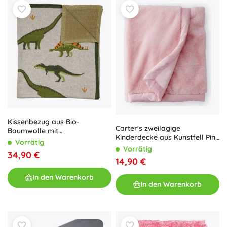
Kissenbezug aus Bio-
Carter's zweilagige
Baumwolle mit
Kinderdecke aus Kunstfell Pink
Dinosauriermotiv Nature
Vorrätig
80 × 110 cm
Planet
Vorrätig
34,90 €
14,90 €
In den Warenkorb
In den Warenkorb