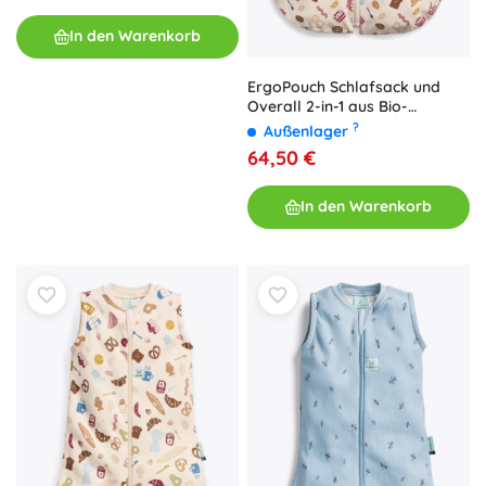
In den Warenkorb
ErgoPouch Schlafsack und
Overall 2-in-1 aus Bio-
Baumwolle Bon Appetit, 0,2
?
Außenlager
TOG (8–24 Monate, 8–14 kg)
64,50 €
In den Warenkorb