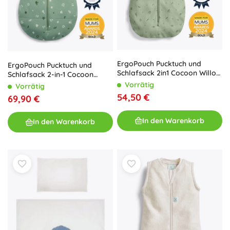
ErgoPouch Pucktuch und
ErgoPouch Pucktuch und
Schlafsack 2in1 Cocoon Willow
Schlafsack 2-in-1 Cocoon
1 TOG (0–3 Monate)
Sweet Orchard 2,5 TOG (0–3
Vorrätig
Vorrätig
Monate, 3–6 kg)
54,50 €
69,90 €
In den Warenkorb
In den Warenkorb