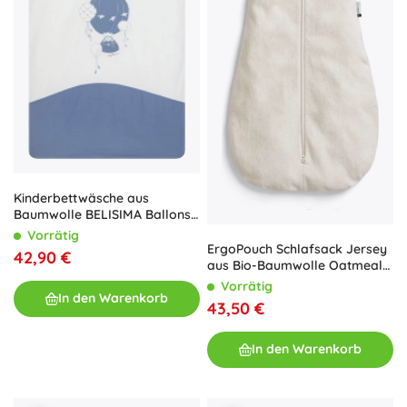
Kinderbettwäsche aus
Baumwolle BELISIMA Ballons
90 × 120 cm, blau, 3-teilig
Vorrätig
ErgoPouch Schlafsack Jersey
42,90 €
aus Bio-Baumwolle Oatmeal
Marle 0,2 TOG (8–24 Monate)
Vorrätig
In den Warenkorb
43,50 €
In den Warenkorb