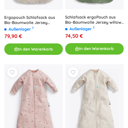
Schlafsack ergoPouch aus
Ergopouch Schlafsack aus
Bio-Baumwolle Jersey willow
Bio-Baumwolle Jersey
2,5 TOG (3–12 Monate)
oatmeal marle 2,5 TOG (3–12
?
?
Außenlager
Außenlager
Monate)
74,50 €
79,90 €
In den Warenkorb
In den Warenkorb