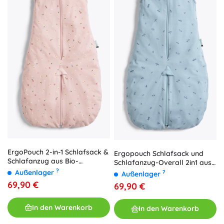
ErgoPouch 2-in-1 Schlafsack &
Ergopouch Schlafsack und
Schlafanzug aus Bio-
Schlafanzug-Overall 2in1 aus
Baumwolle Daisies 0,2 TOG
Bio-Baumwolle Suit
?
Außenlager
?
Außenlager
(3–12 Monate)
Dragonflies 0,2 TOG (3–12
69,90 €
69,90 €
Monate)
In den Warenkorb
In den Warenkorb