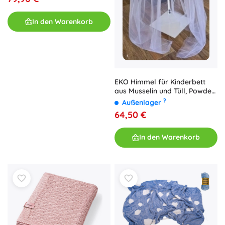
In den Warenkorb
EKO Himmel für Kinderbett
aus Musselin und Tüll, Powder
Rose 250 × 300 cm
?
Außenlager
64,50 €
In den Warenkorb