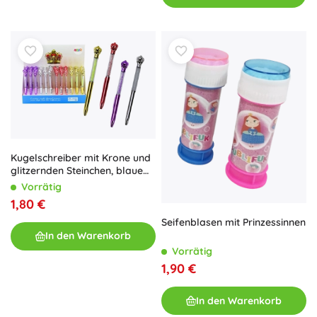
Kugelschreiber mit Krone und
glitzernden Steinchen, blaue
Tinte 0,7 mm, Farbmix
Vorrätig
1,80 €
Seifenblasen mit Prinzessinnen
In den Warenkorb
Vorrätig
1,90 €
In den Warenkorb