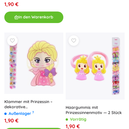
1,90 €
In den Warenkorb
Klammer mit Prinzessin –
dekorative
Haargummis mit
Kunststoffklammer (10 Stk.)
Prinzessinnenmotiv — 2 Stück
?
Außenlager
Vorrätig
1,90 €
1,90 €