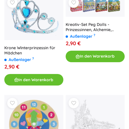
Kreativ-Set Peg Dolls -
Prinzessinnen, Alchemie,
Piraten und Dschungel
?
Außenlager
2,90 €
Krone Winterprinzessin für
Mädchen
In den Warenkorb
?
Außenlager
2,90 €
In den Warenkorb