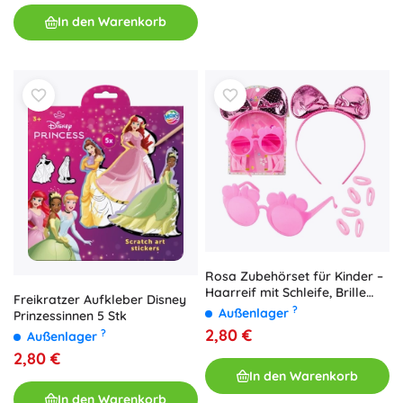
In den Warenkorb
Rosa Zubehörset für Kinder –
Haarreif mit Schleife, Brille
Freikratzer Aufkleber Disney
und Haargummis
?
Außenlager
Prinzessinnen 5 Stk
2,80 €
?
Außenlager
2,80 €
In den Warenkorb
In den Warenkorb