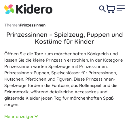
Themen
Prinzessinnen
Prinzessinnen – Spielzeug, Puppen und
Kostüme für Kinder
Öffnen Sie die Tore zum märchenhaften Königreich und
lassen Sie die kleine Prinzessin erstrahlen. In der Kategorie
Prinzessinnen warten Spielzeuge mit Prinzessinnen:
Prinzessinnen-Puppen, Spielschlösser für Prinzessinnen,
Kutschen, Pferdchen und Figuren. Diese Prinzessinnen-
Spielzeuge fördern die
Fantasie
, das
Rollenspiel
und die
Feinmotorik
, während detailreiche Accessoires und
glitzernde Kleider jeden Tag für
märchenhaften Spaß
sorgen.
Fans klassischer wie moderner Prinzessinnen freuen sich
Mehr anzeigen
über Puppen mit prachtvollen Frisuren, Kronen und
Zauberstäben sowie erweiterbare Schlösser mit öffnenden