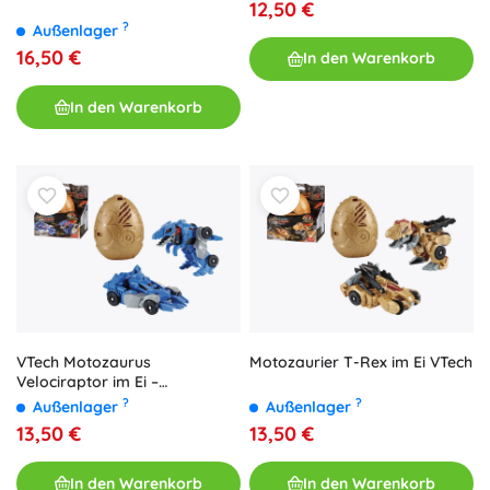
12,50 €
?
Außenlager
16,50 €
In den Warenkorb
In den Warenkorb
Motozaurier T-Rex im Ei VTech
VTech Motozaurus
Velociraptor im Ei –
verwandelbarer Dinosaurier
?
?
Außenlager
Außenlager
in Auto mit Lichtern und
13,50 €
13,50 €
Geräuschen
In den Warenkorb
In den Warenkorb