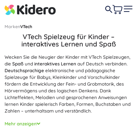
Marken
VTech
VTech Spielzeug für Kinder –
interaktives Lernen und Spaß
Wecken Sie die Neugier der Kinder mit VTech Spielzeugen,
die
Spaß
und
interaktives Lernen
auf Deutsch verbinden.
Deutschsprachige
elektronische und pädagogische
Spielzeuge für Babys, Kleinkinder und Vorschulkinder
fördern die Entwicklung der Fein- und Grobmotorik, des
Hörvermögens und des logischen Denkens. Dank
Lichteffekten, Melodien und gesprochenen Anweisungen
lernen Kinder spielerisch Farben, Formen, Buchstaben und
Zahlen – unterhaltsam und verständlich.
Zu den beliebtesten Serien gehören VTech Baby (Rasseln,
Mehr anzeigen
Musik- und Leuchtspielzeuge, Lauflernhilfen und
Spieltische), Tut Tut Flitzer und Bahnsets, Switch & Go Dinos