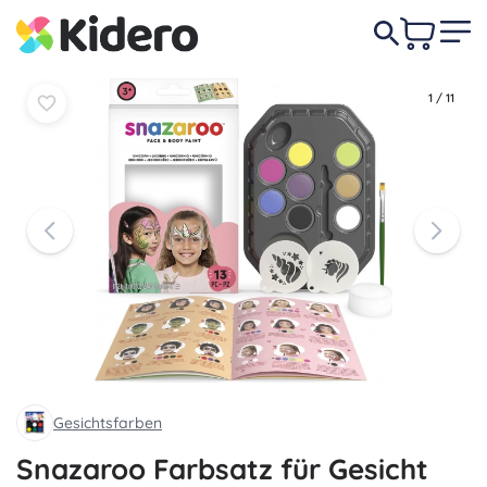
In den
In den
16,90 €
Warenkorb
Warenkorb
1
/
11
Gesichtsfarben
Snazaroo Farbsatz für Gesicht