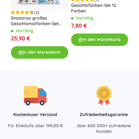
Gesichtsfarben-Set 12
Farben
(2)
Snazaroo großes
Ges
Vorrätig
Gesichtsmalfarben-Set
7,80 €
Party Pack
Vorrätig
V
25,90 €
3,9
In den Warenkorb
In den Warenkorb
Kostenloser Versand
Zufriedenheitsgarantie
Für Einkäufe über 149,00 €
über 600 000+ zufriedene
Kunden